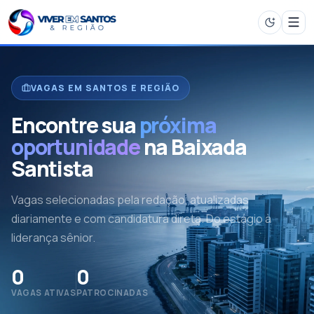
VAGAS EM SANTOS E REGIÃO
Encontre sua
próxima
oportunidade
na Baixada
Santista
Vagas selecionadas pela redação, atualizadas
diariamente e com candidatura direta. Do estágio à
liderança sênior.
0
0
VAGAS ATIVAS
PATROCINADAS