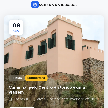
AGENDA DA BAIXADA
3 / 6
08
AGO
Esta semana
Cultura
Apresentação "DNA Real" no Museu Pelé
08 ago às 10:00
Santos · Museu Pelé – Auditório
Gratuito