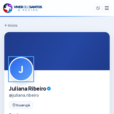
Início
J
Juliana Ribeiro
@juliana.ribeiro
Guarujá