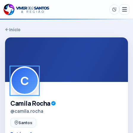
Início
C
Camila Rocha
@camila.rocha
Santos