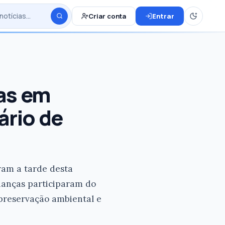
Criar conta
Entrar
ças em
ário de
ram a tarde desta
rianças participaram do
 preservação ambiental e