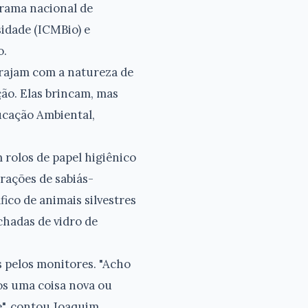
grama nacional de
idade (ICMBio) e
o.
erajam com a natureza de
ão. Elas brincam, mas
ucação Ambiental,
 rolos de papel higiênico
rações de sabiás-
fico de animais silvestres
chadas de vidro de
s pelos monitores. "Acho
os uma coisa nova ou
e", contou Joaquim