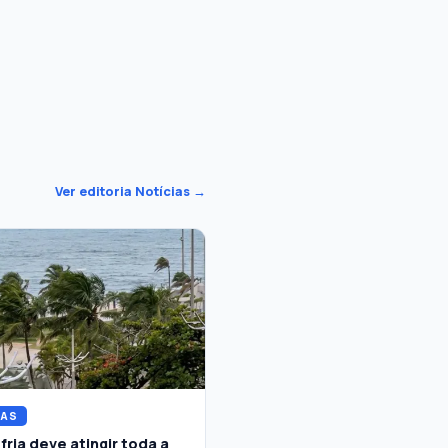
Ver editoria Notícias →
IAS
fria deve atingir toda a