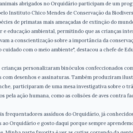
s animais abrigados no Orquidário participam de um pro
lo Instituto Chico Mendes de Conservação da Biodivers
spécies de primatas mais ameaçadas de extinção do mund
r e educação ambiental, permitindo que as crianças int
lvam a conscientização sobre a importância da conservaç
cuidado com o meio ambiente", destacou a chefe de Ed
as crianças personalizaram binóculos confeccionados com
s com desenhos e assinaturas. Também produziram ilust
anche, participaram de uma mesa investigativa sobre o trá
s pela ação humana, como as colisões de aves contra fa
ois frequentadores assíduos do Orquidário, já conhecido
es ao Orquidário e gosto daqui porque sempre aprendem
. Minha parte favorita é ver as cutias correndo da gent