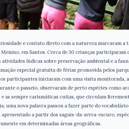
uriosidade e contato direto com a natureza marcaram a t
é Menino, em Santos. Cerca de 30 crianças participaram 
 atividades lúdicas sobre preservação ambiental e a faun
ramação especial gratuita de férias promovida pelos parq
, os participantes iniciaram com uma visita monitorada
rante o passeio, observaram de perto espécies como ara
is e as sempre carismáticas cutias, que circulam livremen
ia, uma nova palavra passou a fazer parte do vocabulári
i apresentado a partir dos saguis-da-serra-escuro, espéc
ivamente em determinadas áreas geográficas.