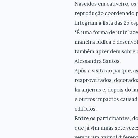
Nascidos em cativeiro, o
reprodução coordenado pe
integram a lista das 25 e
"É uma forma de unir laze
maneira lúdica e desenvo
também aprendem sobre o 
Alessandra Santos.
Após a visita ao parque, 
reaproveitados, decorado
laranjeiras e, depois do l
e outros impactos causado
edifícios.
Entre os participantes, d
que já vim umas sete vez
vemos um animal diferente