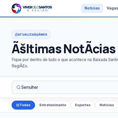
Notícias
Vaga
ATUALIZAÃ§ÃΜES
Ãšltimas NotÃ­cias
Fique por dentro de tudo o que acontece na Baixada Santi
RegiÃ£o.
Todas
Entretenimento
Esportes
Notícias