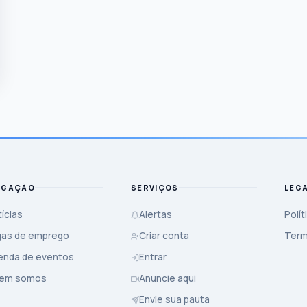
EGAÇÃO
SERVIÇOS
LEG
ícias
Alertas
Polít
gas de emprego
Criar conta
Term
enda de eventos
Entrar
em somos
Anuncie aqui
Envie sua pauta