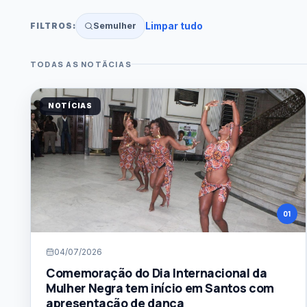
Limpar tudo
Semulher
FILTROS:
TODAS AS NOTÃ­CIAS
BUSCA POR TERMO
NOTÍCIAS
CATEGORIA
Todas as categorias
DATA INICIAL
DATA FINAL
01
ORDENAÃ§Ã£O
Mais recentes
04/07/2026
Comemoração do Dia Internacional da
Mulher Negra tem início em Santos com
apresentação de dança
Buscar notÃ­cias