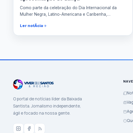
Como parte da celebração do Dia Internacional da
Mulher Negra, Latino-Americana e Caribenha,
comemorado em 25 ...
Ler notÃ­cia
NAV
Not
O portal de notícias líder da Baixada
Va
Santista. Jornalismo independente,
Ag
ágil e focado na nossa gente.
Qu