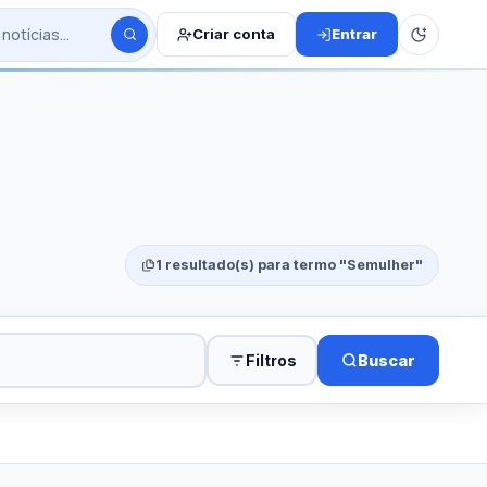
Criar conta
Entrar
1 resultado(s) para termo "Semulher"
Filtros
Buscar