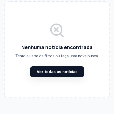
BUSCA POR TERMO
Nenhuma notícia encontrada
CATEGORIA
Todas as categorias
Tente ajustar os filtros ou faça uma nova busca.
DATA INICIAL
Ver todas as notícias
DATA FINAL
ORDENAÇÃO
Mais recentes