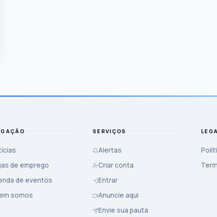
EGAÇÃO
SERVIÇOS
LEG
ícias
Alertas
Polít
gas de emprego
Criar conta
Term
enda de eventos
Entrar
em somos
Anuncie aqui
Envie sua pauta