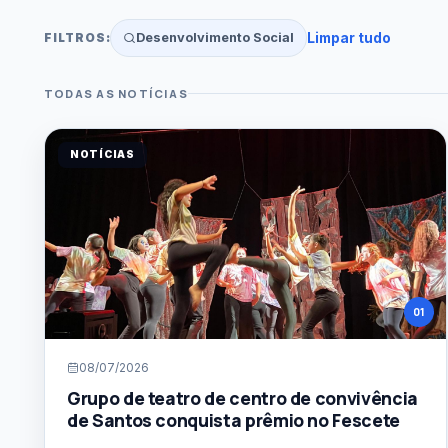
Limpar tudo
Desenvolvimento Social
FILTROS:
TODAS AS NOTÍCIAS
BUSCA POR TERMO
NOTÍCIAS
CATEGORIA
Todas as categorias
DATA INICIAL
DATA FINAL
01
ORDENAÇÃO
Mais recentes
08/07/2026
Grupo de teatro de centro de convivência
de Santos conquista prêmio no Fescete
Buscar notícias